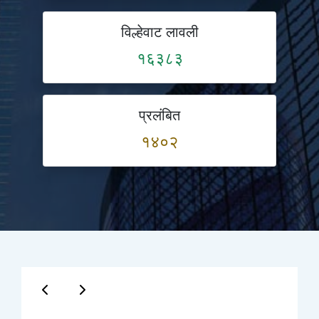
विल्हेवाट लावली
१६३८३
प्रलंबित
१४०२