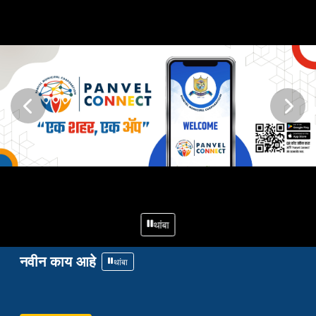
थांबा
नवीन काय आहे
थांबा