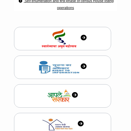
महासभेचे थेट प्रक्षेपण करणे करीता पूर्वपरवानगी बाबत
थेट मुलाखत
राष्ट्रीय आरोग्य अभियान अंतर्गत पनवेल महानगरपालिकास्तरावरील वैदयकीय
अधिकारी (पुर्णवेळ, अर्धवेळ) या पदांसाठी पात्र उमेदवारांची निवड सुची
नोंदणीकृत संरचना अभियंता यांची यादी
15 वा वित्त आयोग अंतर्गत पनवेल महानगरपालिकास्तरावरील वैदयकीय
अधिकारी या पदासाठी पात्र उमेदवारांची निवड सुची
पनवेल महानगरपालिका, राष्ट्रीय नागरी आरोग्य अभियान (NUHM) अंतर्गत
सार्वजनिक आरोग्य व्यवस्थापक (PHM) या कंत्राटी पदासाठी पात्र उमेदवारांची निवड
सुची व प्रतिक्षायादी
महिला व बालकल्याण विभागामार्फत पनवेल महानगरपालिका क्षेत्रात उत्कृष्ट
कामगिरी केलेल्या महिलांची माहिती
सार्वत्रिक निवडणूक- 2026 , महानगरपालिका सदस्यांचे नाव
पनवेल महानगरपालिका राष्ट्रीय नागरी आरोग्य अभियान, 15 वा वित्त आयोग,
हिंदु हृदयसम्राट सम्राट बाळासाहेब ठाकरे आपला दवाखाना व पॉलिक्लिनीक अंतर्गत
वैद्यकिय अधिकारी, मायक्रोबायोलॉजिस्ट व विशेषज्ञ या रिक्त कंत्राटी पदांच्या थेट
मुलाखतीचा कार्यक्रम आयोजित करणेबाबत.
जाहीर नोटिस