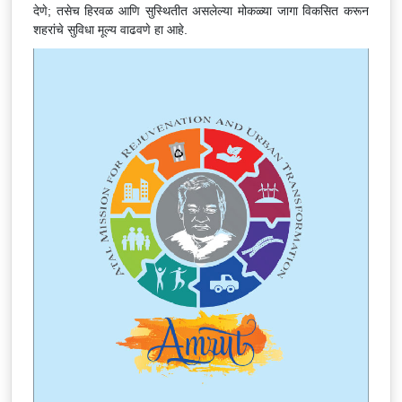
CONSTRUCTION OF MOTHER and CHILD CARE
देणे; तसेच हिरवळ आणि सुस्थितीत असलेल्या मोकळ्या जागा विकसित करून
शहरांचे सुविधा मूल्य वाढवणे हा आहे.
HOSPITAL (HIRKANI 450 BEDDED) AT PLOT NO 8APlus 8B,
SECTOR NO 18, NEW PANVEL (W) Tender Id:
2025_PMC_1196048_1
पनवेल महानगरपालिका स्तरावरील राष्ट्रीय क्षयरोग दुरीकरण कार्यक्रम
(NTEP) अंतर्गत प्रयोगशाळा तंत्रज्ञ (Lab Technician) या पदाच्या पदभरती
करीता दि. 17.04.2025 रोजी प्रसिद्ध करण्यात आलेल्या जाहिरातीनुसार पात्र,
तात्पुरते पात्र व अपात्र उमेदवारांची यादी प्रसिध्द करून सदर यादीवर आक्षेप व
हरकती नोंदविणेबाबत.
पनवेल महानगरपालिका स्तरावरील राष्ट्रीय नागरी आरोग्य अभियान (NUHM)
अंतर्गत सार्वजनिक आरोग्य व्यवस्थापक (PHM) या पदाच्या पदभरती करीता दि.
17.04.2025 रोजी प्रसिद्ध करण्यात आलेल्या जाहिरातीनुसार तात्पुरते पात्र व
अपात्र उमेदवारांची यादी प्रसिध्द करून सदर यादीवर आक्षेप व हरकती नोंदविणेबाबत.
Court Cases (Till March 2025)
जाहीर नोटीस
धोकादायक/ अतिधोकादायक इमारतींबाबत जाहीर सूचना सन २०२५ - २६
पनवेल महानगरपालिका, राष्ट्रीय आरोग्य अभियान अंतर्गत आशा स्वयंसेविका
पदभरती जाहिरात 2025-26
सर्वोत्तम महापालिकांमध्ये पनवेल महानगरपालिका राज्यात तिसरी सर्व पनवेलकर