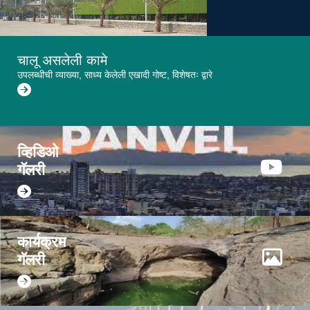
चालू असलेली कामे
उपलब्धीची व्याख्या, साध्य केलेली एखादी गोष्ट, विशेषतः द्वारे
चालू असलेल्या कामांबद्दल अधिक वाचा
व्हिडिओ
गॅलरी
कार्यक्रम
गॅलरी