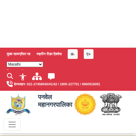
अ-
ए+
मुख्य सामग्रीवर जा
स्क्रीन रीडर ऍक्सेस
Powered by
हेल्पलाइन:
022-27458040/41/42
/
1800-227701
/
8960916091
पनवेल
महानगरपालिका