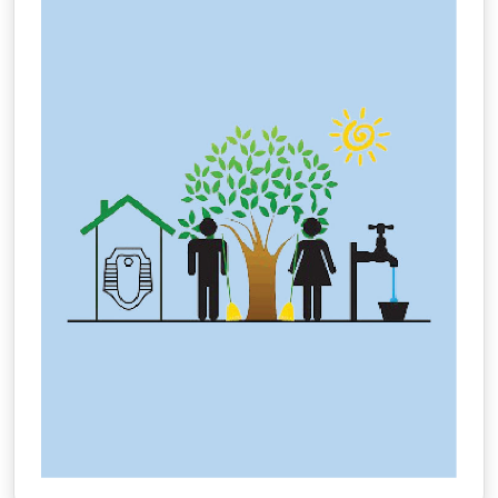
प्रारुप मतदार यादी प्रसिध्दीची सूचना
प्रारूप आरक्षण सोडतीच्या अनुषंगाने सादर करावयाच्या हरकती व सूचनांना
मागवणेकामी परिशिष्ट १०
सुधारित आरक्षण सोडत
जाहीर निवेदन
Fully Built Fog Cannon with Auxiliary Cummins Engine
mounted on suitable Truck Chassis Diesel Engine with 02 Year
Warranty + 05 year (AMC ) and Operation for 07 Years with
Providing Driver and Technical Operator for PANVEL
MUNICIPAL CORPORATION Qty. 04 nos.
नागरी प्राथमिक आरोग्य केंद्र 11 खांदा कॉलनी आशा स्वयंसेविका पदभरती सन
2025 - 26 निवड सुची व प्रतिक्षायादी
पनवेल महानगरपालिकेच्या आस्थापनेवरील कार्यरत अधिकारी/कर्मचारी यांची
दिनांक एक ०१.०१.२०२५ रोजी ची अंतिम सेवाजेष्ठता यादी
Supply and Installation of Digital Classrooms at schools of
Panvel Municipal Corporation
CONSTRUCTION OF COMMERCIAL SHOPS and
MULTIFLOOR PARKING, BUILDING, AT PROPERTY NO-1568A
and 1572 IN PRABHAG SAMITTEE D WARD NO-19 IN PANVEL