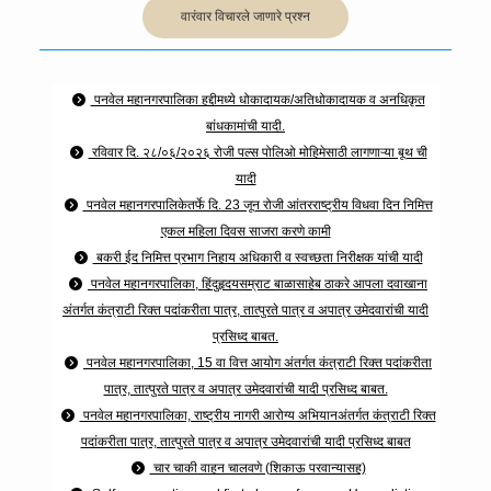
जाहीर सूचना
वारंवार विचारले जाणारे प्रश्न
पनवेल महानगरपालिका हद्दीमध्ये धोकादायक/अतिधोकादायक व अनधिकृत
बांधकामांची यादी.
रविवार दि. २८/०६/२०२६ रोजी पल्स पोलिओ मोहिमेसाठी लागणाऱ्या बूथ ची
यादी
पनवेल महानगरपालिकेतर्फे दि. 23 जून रोजी आंतरराष्ट्रीय विधवा दिन निमित्त
एकल महिला दिवस साजरा करणे कामी
बकरी ईद निमित्त प्रभाग निहाय अधिकारी व स्वच्छता निरीक्षक यांची यादी
पनवेल महानगरपालिका, हिंदुहृदयसम्राट बाळासाहेब ठाकरे आपला दवाखाना
अंतर्गत कंत्राटी रिक्त पदांकरीता पात्र, तात्पुरते पात्र व अपात्र उमेदवारांची यादी
प्रसिध्द बाबत.
पनवेल महानगरपालिका, 15 वा वित्त आयोग अंतर्गत कंत्राटी रिक्त पदांकरीता
पात्र, तात्पुरते पात्र व अपात्र उमेदवारांची यादी प्रसिध्द बाबत.
पनवेल महानगरपालिका, राष्ट्रीय नागरी आरोग्य अभियानअंतर्गत कंत्राटी रिक्त
पदांकरीता पात्र, तात्पुरते पात्र व अपात्र उमेदवारांची यादी प्रसिध्द बाबत
चार चाकी वाहन चालवणे (शिकाऊ परवान्यासह)
Self enumeration and first phase of census House listing
operations
थेट मुलाखत (Walk In Interview)