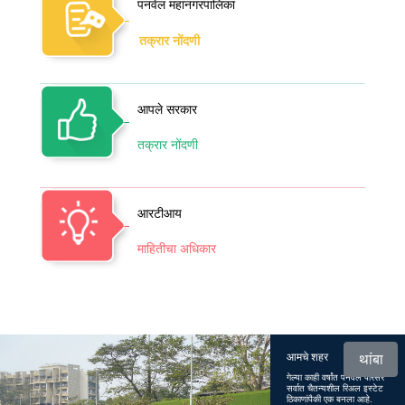
पनवेल महानगरपालिका
तक्रार नोंदणी
आपले सरकार
तक्रार नोंदणी
आरटीआय
माहितीचा अधिकार
आमचे शहर
थांबा
गेल्या काही वर्षांत पनवेल परिसर
सर्वात चैतन्यशील रिअल इस्टेट
ठिकाणांपैकी एक बनला आहे.