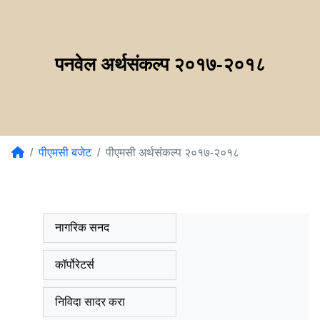
पनवेल अर्थसंकल्प २०१७-२०१८
पीएमसी बजेट
पीएमसी अर्थसंकल्प २०१७-२०१८
नागरिक सनद
कॉर्पोरेटर्स
निविदा सादर करा