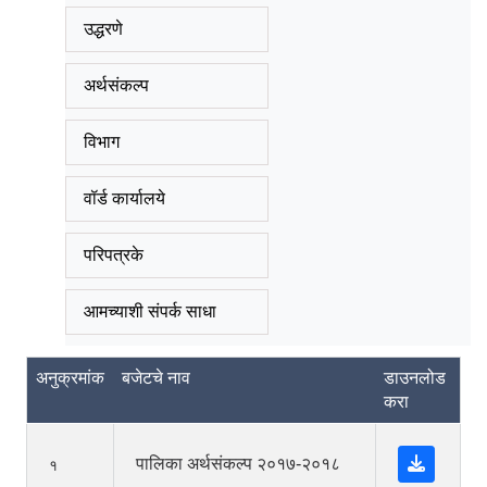
उद्धरणे
अर्थसंकल्प
विभाग
वॉर्ड कार्यालये
परिपत्रके
आमच्याशी संपर्क साधा
अनुक्रमांक
बजेटचे नाव
डाउनलोड
करा
पालिका अर्थसंकल्प २०१७-२०१८
१