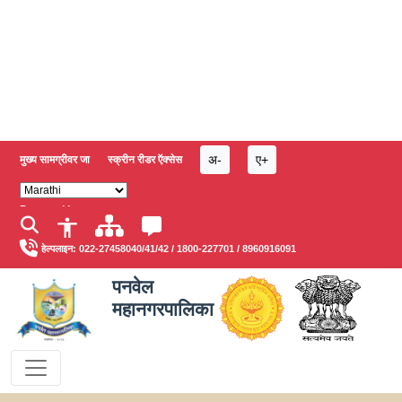
अ-
ए+
मुख्य सामग्रीवर जा
स्क्रीन रीडर ऍक्सेस
Powered by
हेल्पलाइन:
022-27458040/41/42
/
1800-227701
/
8960916091
पनवेल
महानगरपालिका