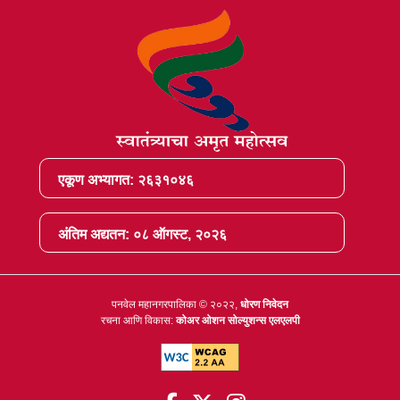
एकूण अभ्यागत: २६३१०४६
अंतिम अद्यतन: ०८ ऑगस्ट, २०२६
पनवेल महानगरपालिका © २०२२,
धोरण निवेदन
रचना आणि विकास:
कोअर ओशन सोल्युशन्स एलएलपी
सोशल मीडियावर आम्हाला फॉलो
लिंक नवीन टॅबमध्ये उघडेल.